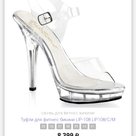
ОБУВЬ ДЛЯ ФИТНЕС-БИКИНИ
Туфли для фитнес бикини LIP-108 LIP108/C/M
35
36
37
38
39
40
41
8 399
₽