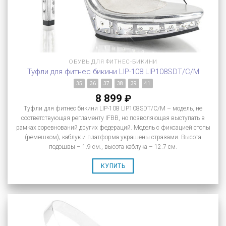
ОБУВЬ ДЛЯ ФИТНЕС-БИКИНИ
Туфли для фитнес бикини LIP-108 LIP108SDT/C/M
35
36
37
38
39
41
8 899
₽
Туфли для фитнес бикини LIP-108 LIP108SDT/C/M – модель, не
соответствующая регламенту IFBB, но позволяющая выступать в
рамках соревнований других федераций. Модель с фиксацией стопы
(ремешком); каблук и платформа украшены стразами. Высота
подошвы – 1.9 см., высота каблука – 12.7 см.
КУПИТЬ