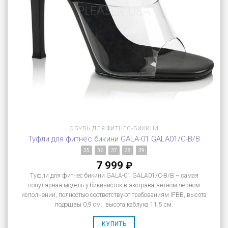
ОБУВЬ ДЛЯ ФИТНЕС-БИКИНИ
Туфли для фитнес бикини GALA-01 GALA01/C-B/B
35
36
37
38
39
7 999
₽
Туфли для фитнес бикини GALA-01 GALA01/C-B/B – самая
популярная модель у бикинисток в экстравагантном черном
исполнении, полностью соответствуют требованиям IFBB, высота
подошвы 0,9 см., высота каблука 11,5 см.
КУПИТЬ