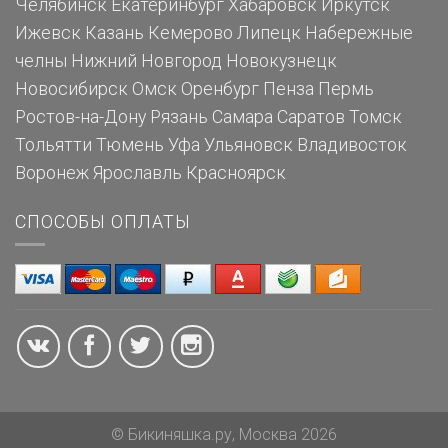
Челябинск
Екатеринбург
Хабаровск
Иркутск
Ижевск
Казань
Кемерово
Липецк
Набережные
челны
Нижний Новгород
Новокузнецк
Новосибирск
Омск
Оренбург
Пенза
Пермь
Ростов-на-Дону
Рязань
Самара
Саратов
Томск
Тольятти
Тюмень
Уфа
Ульяновск
Владивосток
Воронеж
Ярославль
Красноярск
СПОСОБЫ ОПЛАТЫ
© Бикиняшка.ру, Москва 2026