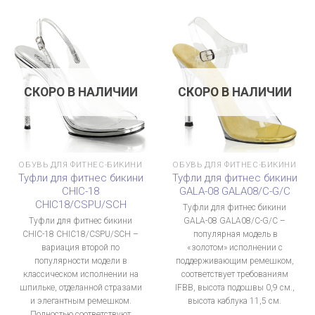
СКОРО В НАЛИЧИИ
СКОРО В НАЛИЧИИ
ОБУВЬ ДЛЯ ФИТНЕС-БИКИНИ
ОБУВЬ ДЛЯ ФИТНЕС-БИКИНИ
Туфли для фитнес бикини
Туфли для фитнес бикини
CHIC-18
GALA-08 GALA08/C-G/C
CHIC18/CSPU/SCH
Туфли для фитнес бикини
Туфли для фитнес бикини
GALA-08 GALA08/C-G/C –
CHIC-18 CHIC18/CSPU/SCH –
популярная модель в
вариация второй по
«золотом» исполнении с
популярности модели в
поддерживающим ремешком,
классическом исполнении на
соответствует требованиям
шпильке, отделанной стразами
IFBB, высота подошвы 0,9 см.,
и элегантным ремешком.
высота каблука 11,5 см.
Полностью соответствуют