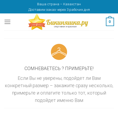
Skip
Ваша страна
–
Казахстан
изменить
МОСКВА
Доставим заказ
через 3 рабочих дня
to
content
0
СОМНЕВАЕТЕСЬ ? ПРИМЕРЬТЕ!
Если Вы не уверены, подойдет ли Вам
конкретный размер – закажите сразу несколько,
примерьте и оплатите только тот, который
подойдет именно Вам