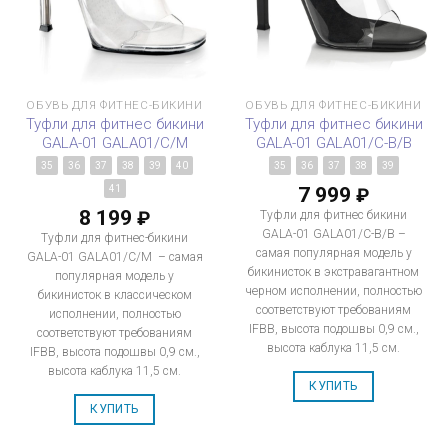
ОБУВЬ ДЛЯ ФИТНЕС-БИКИНИ
ОБУВЬ ДЛЯ ФИТНЕС-БИКИНИ
Туфли для фитнес бикини
Туфли для фитнес бикини
GALA-01 GALA01/C/M
GALA-01 GALA01/C-B/B
35
36
37
38
39
40
35
36
37
38
39
7 999
41
₽
8 199
₽
Туфли для фитнес бикини
GALA-01 GALA01/C-B/B –
Туфли для фитнес-бикини
самая популярная модель у
GALA-01 GALA01/C/M – самая
бикинисток в экстравагантном
популярная модель у
черном исполнении, полностью
бикинисток в классическом
соответствуют требованиям
исполнении, полностью
IFBB, высота подошвы 0,9 см.,
соответствуют требованиям
высота каблука 11,5 см.
IFBB, высота подошвы 0,9 см.,
высота каблука 11,5 см.
КУПИТЬ
КУПИТЬ