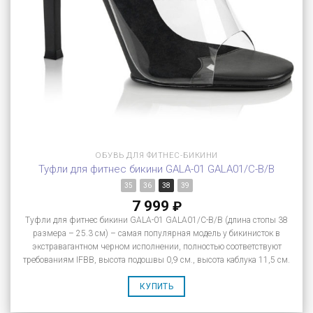
ОБУВЬ ДЛЯ ФИТНЕС-БИКИНИ
Туфли для фитнес бикини GALA-01 GALA01/C-B/B
35
36
38
39
7 999
₽
Туфли для фитнес бикини GALA-01 GALA01/C-B/B (длина стопы 38
размера – 25.3 см) – самая популярная модель у бикинисток в
экстравагантном черном исполнении, полностью соответствуют
требованиям IFBB, высота подошвы 0,9 см., высота каблука 11,5 см.
КУПИТЬ