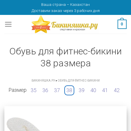
Skip
Ваша страна
–
Казахстан
Доставим заказ
через 3 рабочих дня
to
content
0
Обувь для фитнес-бикини
38 размера
БИКИНЯШКА.РУ
»
ОБУВЬ ДЛЯ ФИТНЕС-БИКИНИ
Размер
35
36
37
38
39
40
41
42