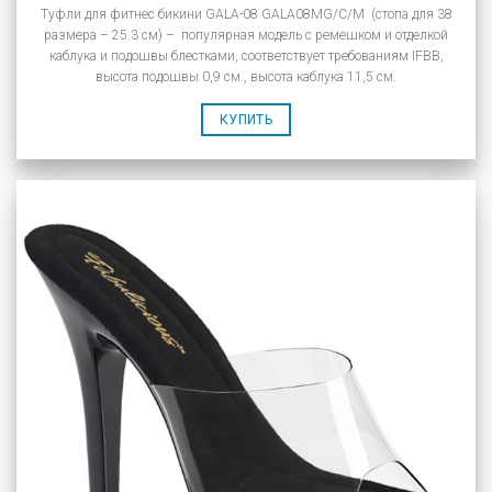
Туфли для фитнес бикини GALA-08 GALA08MG/C/M (стопа для 38
размера – 25.3 см) – популярная модель с ремешком и отделкой
каблука и подошвы блестками, соответствует требованиям IFBB,
высота подошвы 0,9 см., высота каблука 11,5 см.
КУПИТЬ