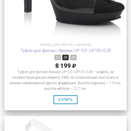
ОБУВЬ ДЛЯ ФИТНЕС-БИКИНИ
Туфли для фитнес бикини LIP-101 LIP101/C/B
35
38
39
8 199
₽
Туфли для фитнес бикини LIP-101 LIP101/C/B – модель, не
соответствующая регламенту IFBB, но позволяющая выступать в
рамках соревнований других федераций. Высота подошвы – 1.9 см.,
высота каблука – 12.7 см.
КУПИТЬ