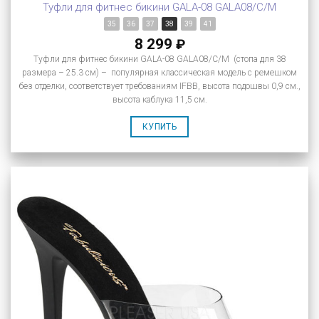
Туфли для фитнес бикини GALA-08 GALA08/C/M
35
36
37
38
39
41
8 299
₽
Туфли для фитнес бикини GALA-08 GALA08/C/M (стопа для 38
размера – 25.3 см) – популярная классическая модель с ремешком
без отделки, соответствует требованиям IFBB, высота подошвы 0,9 см.,
высота каблука 11,5 см.
КУПИТЬ