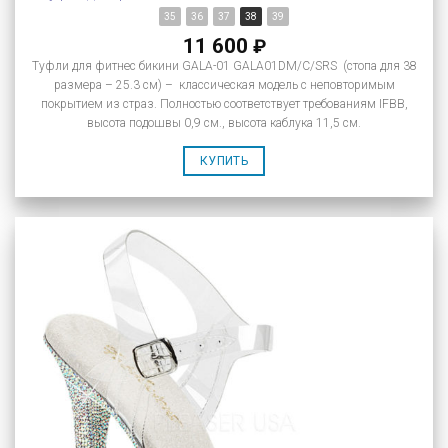
35
36
37
38
39
11 600
₽
Туфли для фитнес бикини GALA-01 GALA01DM/C/SRS (стопа для 38
размера – 25.3 см) – классическая модель с неповторимым
покрытием из страз. Полностью соответствует требованиям IFBB,
высота подошвы 0,9 см., высота каблука 11,5 см.
КУПИТЬ