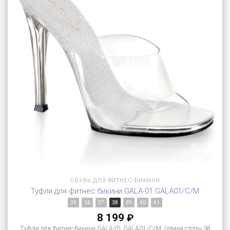
ОБУВЬ ДЛЯ ФИТНЕС-БИКИНИ
Туфли для фитнес бикини GALA-01 GALA01/C/M
35
36
37
38
39
40
41
8 199
₽
Туфли для фитнес-бикини GALA-01 GALA01/C/M (длина стопы 38