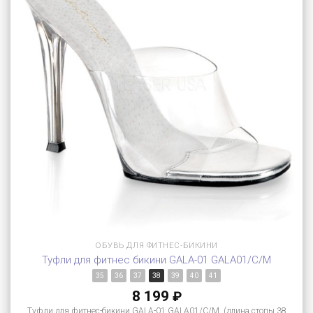
ОБУВЬ ДЛЯ ФИТНЕС-БИКИНИ
Туфли для фитнес бикини GALA-01 GALA01/C/M
35
36
37
38
39
40
41
8 199
₽
Туфли для фитнес-бикини GALA-01 GALA01/C/M (длина стопы 38