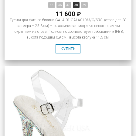
35
36
37
38
39
11 600
₽
Туфли для фитнес бикини GALA-01 GALA01DM/C/SRS (стопа для 38
размера – 25.3 см) – классическая модель с неповторимым
покрытием из страз. Полностью соответствует требованиям IFBB,
высота подошвы 0,9 см., высота каблука 11,5 см.
КУПИТЬ