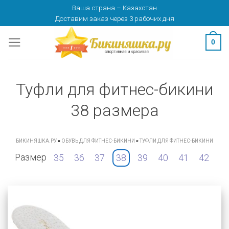
Skip
Ваша страна
–
Казахстан
Доставим заказ
через 3 рабочих дня
to
content
0
Туфли для фитнес-бикини
38 размера
БИКИНЯШКА.РУ
»
ОБУВЬ ДЛЯ ФИТНЕС-БИКИНИ
»
ТУФЛИ ДЛЯ ФИТНЕС-БИКИНИ
Размер
35
36
37
38
39
40
41
42