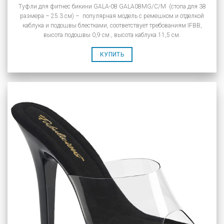
Туфли для фитнес бикини GALA-08 GALA08MG/C/M (стопа для 38
размера – 25.3 см) – популярная модель с ремешком и отделкой
каблука и подошвы блестками, соответствует требованиям IFBB,
высота подошвы 0,9 см., высота каблука 11,5 см.
КУПИТЬ