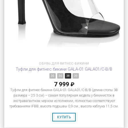
ОБУВЬ ДЛЯ ФИТНЕС-БИКИНИ
Туфли для фитнес бикини GALA-01 GALA01/C-B/B
35
36
38
39
7 999
₽
Туфли для фитнес бикини GALA-01 GALA01/C-B/B (длина стопы 38
размера – 25.3 см) – самая популярная модель у бикинисток в
экстравагантном черном исполнении, полностью соответствуют
требованиям IFBB, высота подошвы 0,9 см., высота каблука 11,5 см.
КУПИТЬ