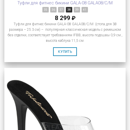
Туфли для фитнес бикини GALA-08 GALA08/C/M
35
36
37
38
39
41
8 299
₽
Туфли для фитнес бикини GALA-08 GALA08/C/M (стопа для 38
размера – 25.3 см) – популярная классическая модель с ремешком
без отделки, соответствует требованиям IFBB, высота подошвы 0,9 см.,
высота каблука 11,5 см.
КУПИТЬ