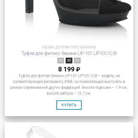
ОБУВЬ ДЛЯ ФИТНЕС-БИКИНИ
Туфли для фитнес бикини LIP-101 LIP101/C/B
35
38
39
8 199
₽
Туфли для фитнес бикини LIP-101 LIP101/C/B – модель, не
соответствующая регламенту IFBB, но позволяющая выступать в
рамках соревнований других федераций. Высота подошвы – 1.9 см.,
высота каблука – 12.7 см.
КУПИТЬ