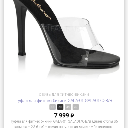
ОБУВЬ ДЛЯ ФИТНЕС-БИКИНИ
Туфли для фитнес бикини GALA-01 GALA01/C-B/B
35
36
38
39
7 999
₽
Туфли для фитнес бикини GALA-01 GALA01/C-B/B (длина стопы 36
размера – 23.6 см) – самая популярная модель у бикинисток в