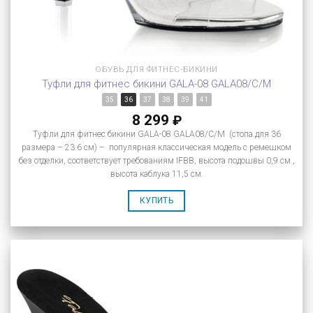
ОБУВЬ ДЛЯ ФИТНЕС-БИКИНИ
Туфли для фитнес бикини GALA-08 GALA08/C/M
35
36
37
38
39
41
8 299
₽
Туфли для фитнес бикини GALA-08 GALA08/C/M (стопа для 36
размера – 23.6 см) – популярная классическая модель с ремешком
без отделки, соответствует требованиям IFBB, высота подошвы 0,9 см.,
высота каблука 11,5 см.
КУПИТЬ