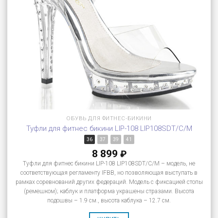
ОБУВЬ ДЛЯ ФИТНЕС-БИКИНИ
Туфли для фитнес бикини LIP-108 LIP108SDT/C/M
36
37
39
41
8 899
₽
Туфли для фитнес бикини LIP-108 LIP108SDT/C/M – модель, не
соответствующая регламенту IFBB, но позволяющая выступать в
рамках соревнований других федераций. Модель с фиксацией стопы
(ремешком); каблук и платформа украшены стразами. Высота
подошвы – 1.9 см., высота каблука – 12.7 см.