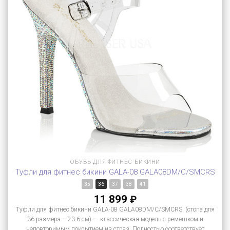
ОБУВЬ ДЛЯ ФИТНЕС-БИКИНИ
Туфли для фитнес бикини GALA-08 GALA08DM/C/SMCRS
35
36
37
38
41
11 899
₽
Туфли для фитнес бикини GALA-08 GALA08DM/C/SMCRS (стопа для
36 размера – 23.6 см) – классическая модель с ремешком и
неповторимым покрытием из страз. Полностью соответствует