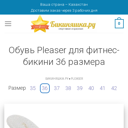
Skip
Ваша страна
–
Казахстан
Доставим заказ
через 3 рабочих дня
to
content
0
Обувь Pleaser для фитнес-
бикини 36 размера
БИКИНЯШКА.РУ
»
PLEASER
Размер
35
36
37
38
39
40
41
42