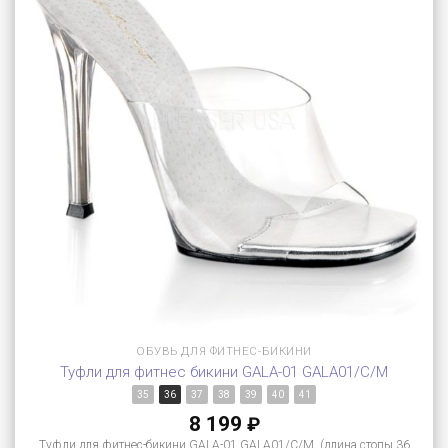
ОБУВЬ ДЛЯ ФИТНЕС-БИКИНИ
Туфли для фитнес бикини GALA-01 GALA01/C/M
35
36
37
38
39
40
41
8 199
₽
Туфли для фитнес-бикини GALA-01 GALA01/C/M (длина стопы 36