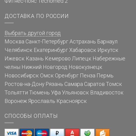
Фитнес-пояс Tecnomed 2
ДОСТАВКА ПО РОССИИ
Выбрать другой город
Москва
Санкт-Петербург
Астрахань
Барнаул
Челябинск
Екатеринбург
Хабаровск
Иркутск
Ижевск
Казань
Кемерово
Липецк
Набережные
челны
Нижний Новгород
Новокузнецк
Новосибирск
Омск
Оренбург
Пенза
Пермь
Ростов-на-Дону
Рязань
Самара
Саратов
Томск
Тольятти
Тюмень
Уфа
Ульяновск
Владивосток
Воронеж
Ярославль
Красноярск
СПОСОБЫ ОПЛАТЫ