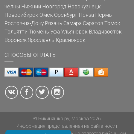
челны
Нижний Новгород
Новокузнецк
Новосибирск
Омск
Оренбург
Пенза
Пермь
Ростов-на-Дону
Рязань
Самара
Саратов
Томск
Тольятти
Тюмень
Уфа
Ульяновск
Владивосток
Воронеж
Ярославль
Красноярск
СПОСОБЫ ОПЛАТЫ
© Бикиняшка.ру, Москва 2026
Информация представленная на сайте носит
ознакомительный характер и не является публичной