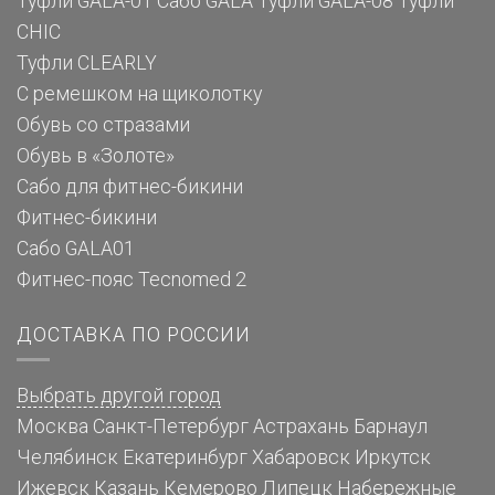
Туфли GALA-01
Сабо GALA
Туфли GALA-08
Туфли
CHIC
Туфли CLEARLY
С ремешком на щиколотку
Обувь со стразами
Обувь в «Золоте»
Сабо для фитнес-бикини
Фитнес-бикини
Сабо GALA01
Фитнес-пояс Tecnomed 2
ДОСТАВКА ПО РОССИИ
Выбрать другой город
Москва
Санкт-Петербург
Астрахань
Барнаул
Челябинск
Екатеринбург
Хабаровск
Иркутск
Ижевск
Казань
Кемерово
Липецк
Набережные