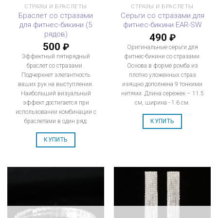
СТРАЗЫ И БРАСЛЕТЫ
СТРАЗЫ И БРАСЛЕТЫ
Браслет со стразами
Серьги со стразами для
для фитнес-бикини (5
фитнес-бикини EAR-SW
рядов)
490
₽
500
₽
Оригинальные серьги для
Эффектный пятирядный
фитнес-бикини со стразами.
браслет со стразами .
Основа в форме ромба из
Подчеркнет элегантность
плотно уложенных страз
ваших рук на выступлении.
изящно дополнена 9 тонкими
Наибольший визуальный
нитями. Длина сережек – 11.5
эффект достигается при
см, ширина - 1.6 см.
использовании комбинации с
браслетами в один ряд.
КУПИТЬ
КУПИТЬ