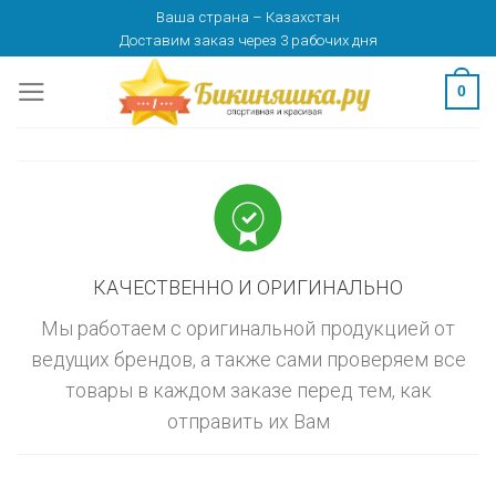
Skip
Ваша страна
–
Казахстан
изменить
МОСКВА
Доставим заказ
через 3 рабочих дня
to
content
0
КАЧЕСТВЕННО И ОРИГИНАЛЬНО
Мы работаем с оригинальной продукцией от
ведущих брендов, а также сами проверяем все
товары в каждом заказе перед тем, как
отправить их Вам