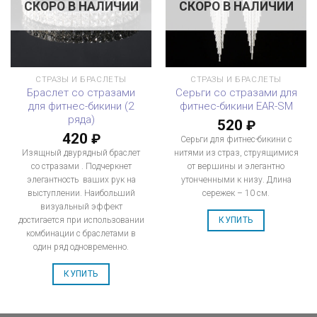
СКОРО В НАЛИЧИИ
СКОРО В НАЛИЧИИ
СТРАЗЫ И БРАСЛЕТЫ
СТРАЗЫ И БРАСЛЕТЫ
Браслет со стразами
Серьги со стразами для
для фитнес-бикини (2
фитнес-бикини EAR-SM
ряда)
520
₽
420
₽
Серьги для фитнес-бикини с
Изящный двурядный браслет
нитями из страз, струящимися
со стразами . Подчеркнет
от вершины и элегантно
элегантность ваших рук на
утонченными к низу. Длина
выступлении. Наибольший
сережек – 10 см.
визуальный эффект
достигается при использовании
КУПИТЬ
комбинации с браслетами в
один ряд одновременно.
КУПИТЬ