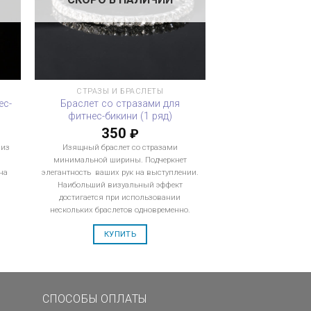
СТРАЗЫ И БРАСЛЕТЫ
ес-
Браслет со стразами для
фитнес-бикини (1 ряд)
350
₽
 из
Изящный браслет со стразами
минимальной ширины. Подчеркнет
на
элегантность ваших рук на выступлении.
Наибольший визуальный эффект
достигается при использовании
нескольких браслетов одновременно.
КУПИТЬ
СПОСОБЫ ОПЛАТЫ