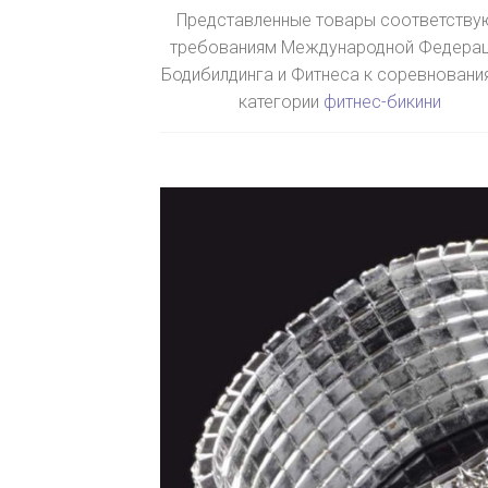
Представленные товары соответству
требованиям Международной Федера
Бодибилдинга и Фитнеса к соревновани
категории
фитнес-бикини