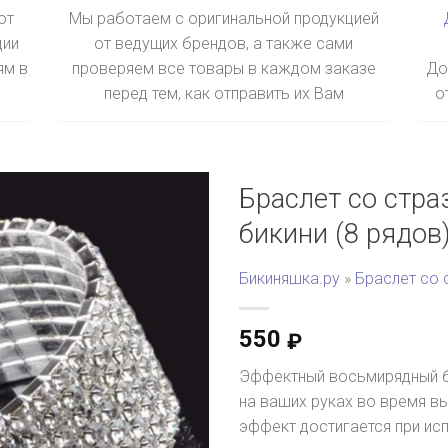
ют
Мы работаем с оригинальной продукцией
ции
от ведущих брендов, а также сами
ям в
проверяем все товары в каждом заказе
До
перед тем, как отправить их Вам
о
Браслет со стра
бикини (8 рядов
Бикиняшка.ру
»
Браслет со 
550
₽
Эффектный восьмирядный б
на ваших руках во время в
эффект достигается при ис