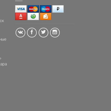
ск
ные
ь
ара