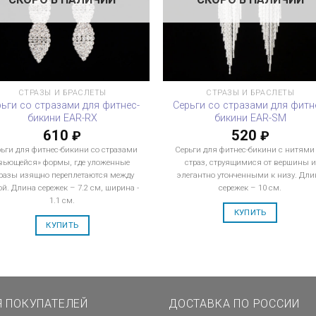
СТРАЗЫ И БРАСЛЕТЫ
СТРАЗЫ И БРАСЛЕТЫ
рьги со стразами для фитнес-
Серьги со стразами для фитн
бикини EAR-RX
бикини EAR-SM
610
520
₽
₽
ьги для фитнес-бикини со стразами
Серьги для фитнес-бикини с нитями
вьющейся» формы, где уложенные
страз, струящимися от вершины и
разы изящно переплетаются между
элегантно утонченными к низу. Дли
ой. Длина сережек – 7.2 см, ширина -
сережек – 10 см.
1.1 см.
КУПИТЬ
КУПИТЬ
Я ПОКУПАТЕЛЕЙ
ДОСТАВКА ПО РОССИИ