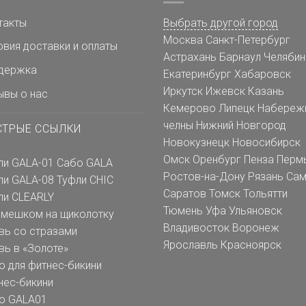
такты
Выбрать другой город
Москва
Санкт-Петербург
овия доставки и оплаты
Астрахань
Барнаул
Челябин
держка
Екатеринбург
Хабаровск
Иркутск
Ижевск
Казань
ывы о нас
Кемерово
Липецк
Набереж
челны
Нижний Новгород
СТРЫЕ ССЫЛКИ
Новокузнецк
Новосибирск
Омск
Оренбург
Пенза
Перм
ли GALA-01
Сабо GALA
Ростов-на-Дону
Рязань
Сам
ли GALA-08
Туфли CHIC
Саратов
Томск
Тольятти
ли CLEARLY
Тюмень
Уфа
Ульяновск
емешком на щиколотку
Владивосток
Воронеж
вь со стразами
Ярославль
Красноярск
вь в «Золоте»
о для фитнес-бикини
нес-бикини
о GALA01