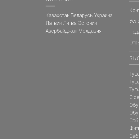
Кон
Казахстан
Беларусь
Украина
Усл
Латвия
Литва
Эстония
Азербайджан
Молдавия
Под
Отз
БЫ
Туф
Туф
Туф
С р
Обу
Обу
Саб
Фит
Саб