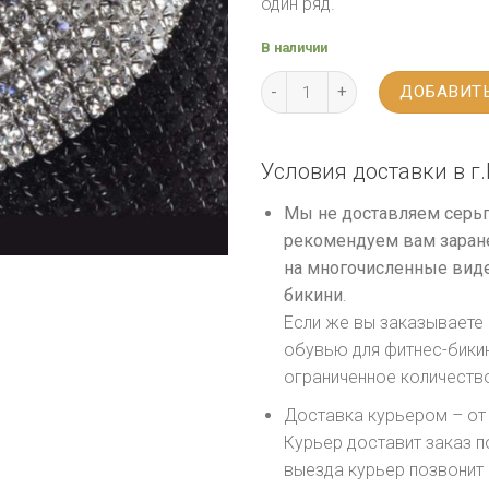
один ряд.
В наличии
ДОБАВИТЬ
Условия доставки в г.
Мы не доставляем серьг
рекомендуем вам заране
на многочисленные виде
бикини
.
Если же вы заказываете 
обувью для фитнес-бики
ограниченное количеств
Доставка курьером – от 
Курьер доставит заказ п
выезда курьер позвонит