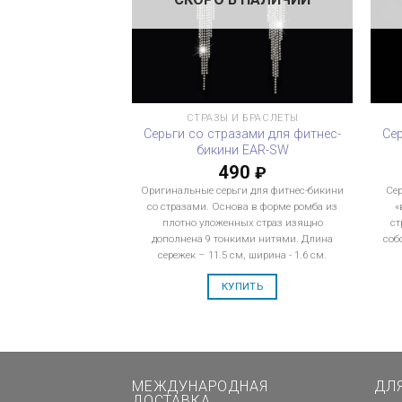
СТРАЗЫ И БРАСЛЕТЫ
Серьги со стразами для фитнес-
Се
бикини EAR-SW
490
₽
Оригинальные серьги для фитнес-бикини
Сер
со стразами. Основа в форме ромба из
«
плотно уложенных страз изящно
ст
дополнена 9 тонкими нитями. Длина
соб
сережек – 11.5 см, ширина - 1.6 см.
КУПИТЬ
МЕЖДУНАРОДНАЯ
ДЛ
ДОСТАВКА