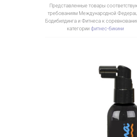
Представленные товары соответству
требованиям Международной Федера
Бодибилдинга и Фитнеса к соревновани
категории
фитнес-бикини