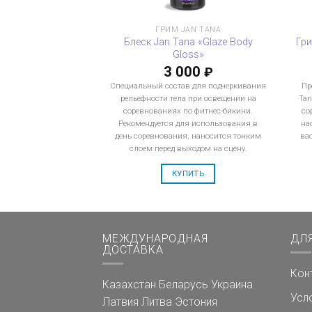
ГРИМ JAN TANA
Блеск Jan Tana «Glaze Body
Гри
Gloss»
3 000
₽
Специальный состав для подчеркивания
Пр
рельефности тела при освещении на
Tan
соревнованиях по фитнес-бикини.
со
Рекомендуется для использования в
на
день соревнования, наносится тонким
ва
слоем перед выходом на сцену.
КУПИТЬ
МЕЖДУНАРОДНАЯ
ДЛ
ДОСТАВКА
Кон
Казахстан
Беларусь
Украина
Усл
Латвия
Литва
Эстония