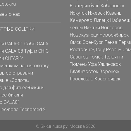
держка
Екатеринбург
Хабаровск
Иркутск
Ижевск
Казань
ывы о нас
Кемерово
Липецк
Набереж
челны
Нижний Новгород
СТРЫЕ ССЫЛКИ
Новокузнецк
Новосибирск
Омск
Оренбург
Пенза
Перм
ли GALA-01
Сабо GALA
Ростов-на-Дону
Рязань
Сам
ли GALA-08
Туфли CHIC
Саратов
Томск
Тольятти
ли CLEARLY
Тюмень
Уфа
Ульяновск
емешком на щиколотку
Владивосток
Воронеж
вь со стразами
Ярославль
Красноярск
вь в «Золоте»
о для фитнес-бикини
нес-бикини
о GALA01
нес-пояс Tecnomed 2
© Бикиняшка.ру, Москва 2026