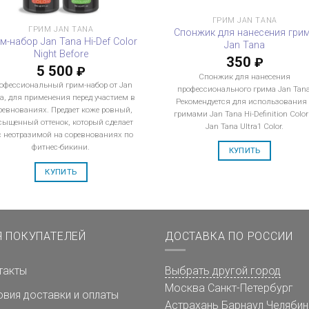
ГРИМ JAN TANA
ГРИМ JAN TANA
Спонжик для нанесения гри
м-набор Jan Tana Hi-Def Color
Jan Tana
Night Before
350
₽
5 500
₽
Спонжик для нанесения
офессиональный грим-набор от Jan
профессионального грима Jan Tana
a, для применения перед участием в
Рекомендуется для использования
ревнованиях. Предает коже ровный,
гримами Jan Tana Hi-Definition Color
сыщенный оттенок, который сделает
Jan Tana Ultra1 Color.
с неотразимой на соревнованиях по
фитнес-бикини.
КУПИТЬ
КУПИТЬ
Я ПОКУПАТЕЛЕЙ
ДОСТАВКА ПО РОССИИ
такты
Выбрать другой город
Москва
Санкт-Петербург
овия доставки и оплаты
Астрахань
Барнаул
Челябин