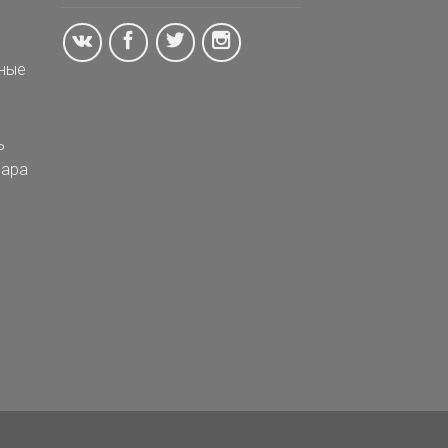
ные
ь
ара