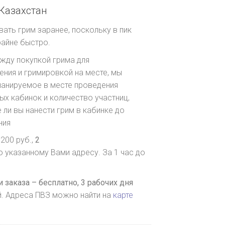
Казахстан
ть грим заранее, поскольку в пик
райне быстро.
ежду покупкой грима для
ния и гримировкой на месте, мы
ланируемое в месте проведения
х кабинок и количество участниц,
 ли вы нанести грим в кабинке до
ния
200 руб.,
2
о указанному Вами адресу. За 1 час до
 заказа – бесплатно,
3 рабочих дня
й. Адреса ПВЗ можно найти на
карте