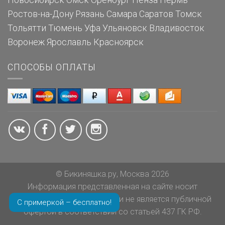
Новосибирск
Омск
Оренбург
Пенза
Пермь
Ростов-на-Дону
Рязань
Самара
Саратов
Томск
Тольятти
Тюмень
Уфа
Ульяновск
Владивосток
Воронеж
Ярославль
Красноярск
СПОСОБЫ ОПЛАТЫ
© Бикиняшка.ру, Москва 2026
Информация представленная на сайте носит
ознакомительный характер и не является публичной
С примеркой – бесплатно!
офертой в соответствии со статьей 437 ГК РФ.