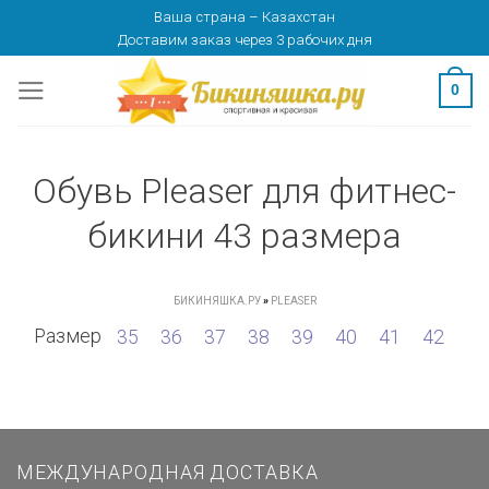
Skip
Ваша страна
–
Казахстан
Доставим заказ
через 3 рабочих дня
to
content
0
Обувь Pleaser для фитнес-
бикини 43 размера
БИКИНЯШКА.РУ
»
PLEASER
Размер
35
36
37
38
39
40
41
42
МЕЖДУНАРОДНАЯ ДОСТАВКА