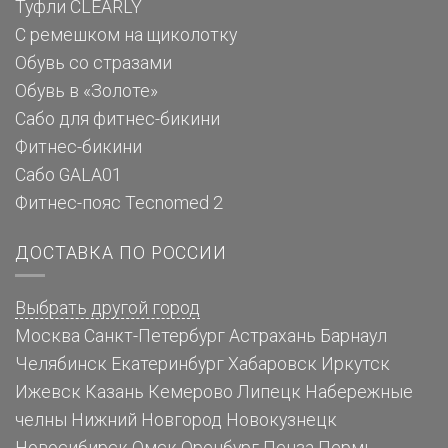
Туфли CLEARLY
С ремешком на щиколотку
Обувь со стразами
Обувь в «Золоте»
Сабо для фитнес-бикини
Фитнес-бикини
Сабо GALA01
Фитнес-пояс Tecnomed 2
ДОСТАВКА ПО РОССИИ
Выбрать другой город
Москва
Санкт-Петербург
Астрахань
Барнаул
Челябинск
Екатеринбург
Хабаровск
Иркутск
Ижевск
Казань
Кемерово
Липецк
Набережные
челны
Нижний Новгород
Новокузнецк