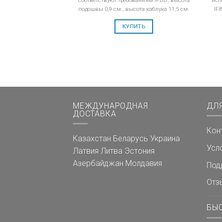
подошвы 0,9 см., высота каблука 11,5 см.
IF
КУПИТЬ
МЕЖДУНАРОДНАЯ
ДЛ
ДОСТАВКА
Кон
Казахстан
Беларусь
Украина
Усл
Латвия
Литва
Эстония
Азербайджан
Молдавия
Под
Отз
БЫ