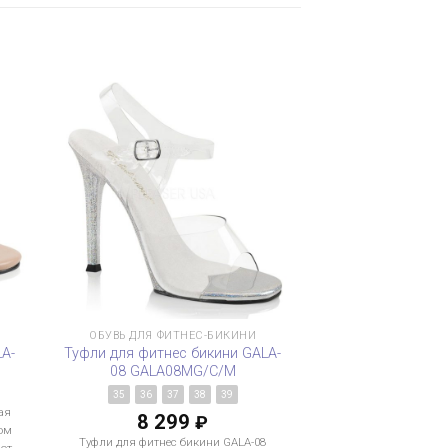
ОБУВЬ ДЛЯ ФИТНЕС-БИКИНИ
LA-
Туфли для фитнес бикини GALA-
08 GALA08MG/C/M
1
35
36
37
38
39
ая
8 299
₽
ом
Туфли для фитнес бикини GALA-08
уют