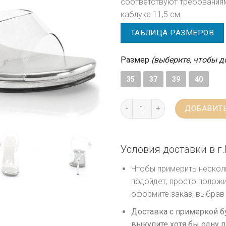
соответствуют требованиям
каблука 11,5 см.
ТАБЛИЦА РАЗМЕРОВ
Размер
(выберите, чтобы д
35
37
39
40
ДОБАВИТЬ
Условия доставки в г.
Чтобы примерить несколь
подойдет, просто положи
оформите заказ, выбрав 
Доставка с примеркой б
выкупите хотя бы одну п