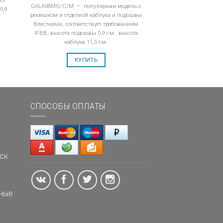
GALA08MG/C/M – популярная модель с
0,9
ремешком и отделкой каблука и подошвы
блестками, соответствует требованиям
IFBB, высота подошвы 0,9 см., высота
каблука 11,5 см.
КУПИТЬ
СПОСОБЫ ОПЛАТЫ
ск
ные