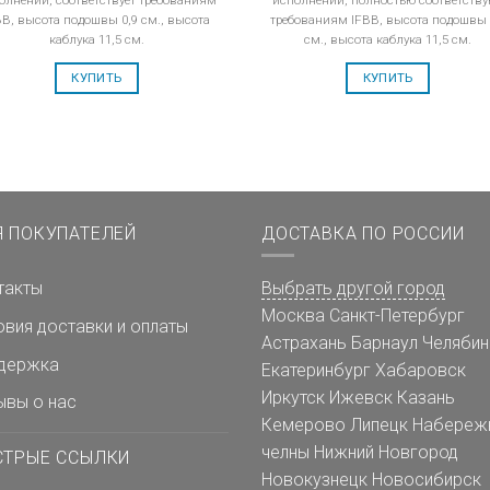
BB, высота подошвы 0,9 см., высота
требованиям IFBB, высота подошвы 
каблука 11,5 см.
см., высота каблука 11,5 см.
КУПИТЬ
КУПИТЬ
Я ПОКУПАТЕЛЕЙ
ДОСТАВКА ПО РОССИИ
такты
Выбрать другой город
Москва
Санкт-Петербург
овия доставки и оплаты
Астрахань
Барнаул
Челябин
держка
Екатеринбург
Хабаровск
Иркутск
Ижевск
Казань
ывы о нас
Кемерово
Липецк
Набереж
челны
Нижний Новгород
СТРЫЕ ССЫЛКИ
Новокузнецк
Новосибирск