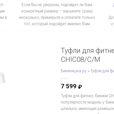
ют
Если Вы не уверены, подойдет ли Вам
ции
конкретный размер – закажите сразу
ям в
несколько, примерьте и оплатите только
До
тот, который подойдет именно Вам
о
Туфли для фитне
CHIC08/C/M
Бикиняшка.ру
»
Туфли для ф
7 599
₽
Туфли для фитнес бикини CH
популярности модель у бик
шпильке, имеющая ремешок