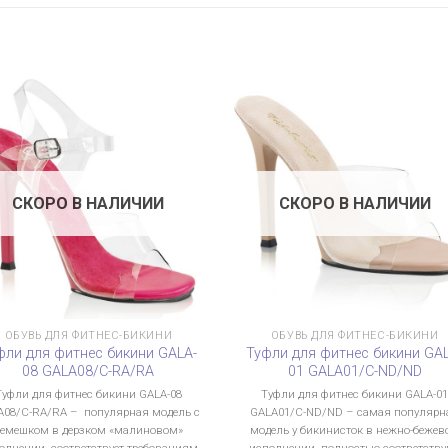
СКОРО В НАЛИЧИИ
СКОРО В НАЛИЧИИ
ОБУВЬ ДЛЯ ФИТНЕС-БИКИНИ
ОБУВЬ ДЛЯ ФИТНЕС-БИКИНИ
фли для фитнес бикини GALA-
Туфли для фитнес бикини GA
08 GALA08/C-RA/RA
01 GALA01/C-ND/ND
Туфли для фитнес бикини GALA-08
Туфли для фитнес бикини GALA-0
A08/C-RA/RA – популярная модель с
GALA01/C-ND/ND – самая популярн
ремешком в дерзком «малиновом»
модель у бикинисток в нежно-бежев
олнении, соответствует требованиям
исполнении, полностью соответств