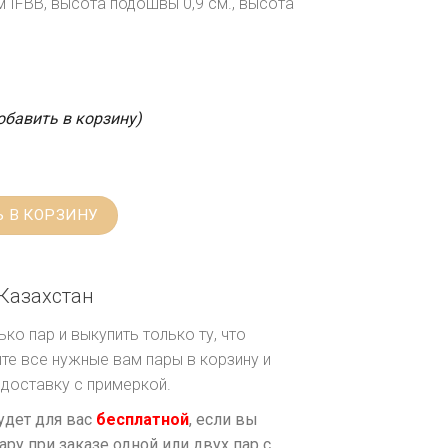
 IFBB, высота подошвы 0,9 см., высота
обавить в корзину)
 В КОРЗИНУ
Казахстан
ко пар и выкупить только ту, что
те все нужные вам пары в корзину и
доставку с примеркой.
удет для вас
бесплатной
, если вы
ару при заказе одной или двух пар с